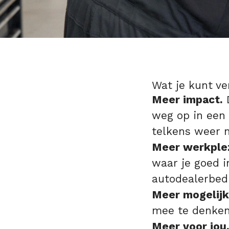
Wat je kunt ve
Meer impact.
D
weg op in een 
telkens weer 
Meer werkplez
waar je goed i
autodealerbed
Meer mogelij
mee te denken
Meer voor jou