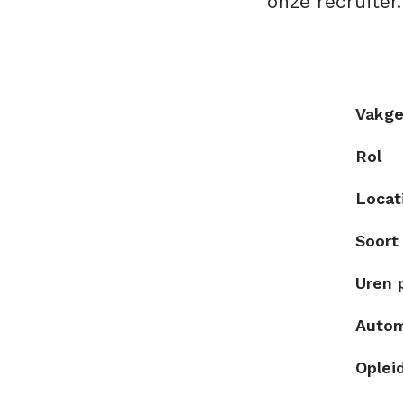
onze recruiter.
Vakge
Rol
Locat
Soort
Uren 
Auto
Oplei