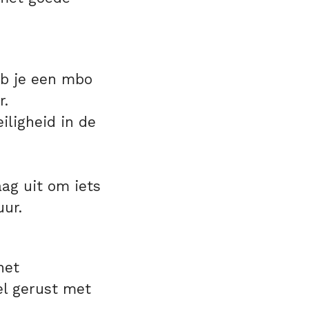
eb je een mbo
r.
iligheid in de
aag uit om iets
uur.
het
el gerust met