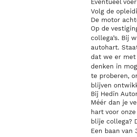
Eventueel voer
Volg de opleidi
De motor achte
Op de vestigi
collega’s. Bij 
autohart. Sta
dat we er met 
denken in mog
te proberen, o
blijven ontwik
Bij Hedin Auto
Méér dan je v
hart voor onze
blije collega?
Een baan van 3