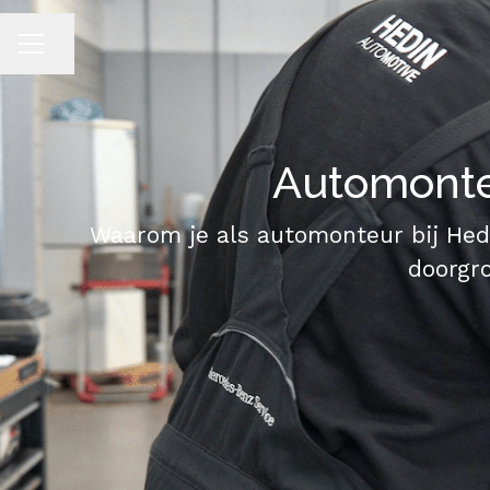
Pagina delen
CARRIÈREMENU
Automonte
Waarom je als automonteur bij Hedi
doorgro