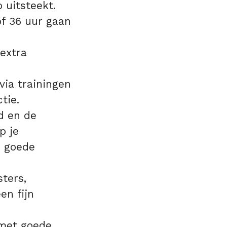
 uitsteekt.
of 36 uur gaan
 extra
via trainingen
tie.
d en de
p je
n goede
ters,
en fijn
 met goede