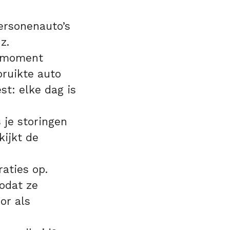
ersonenauto’s
z.
e moment
bruikte auto
st: elke dag is
 je storingen
kijkt de
aties op.
odat ze
or als