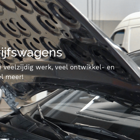
ijfswagens
veelzijdig werk, veel ontwikkel- en
el meer!