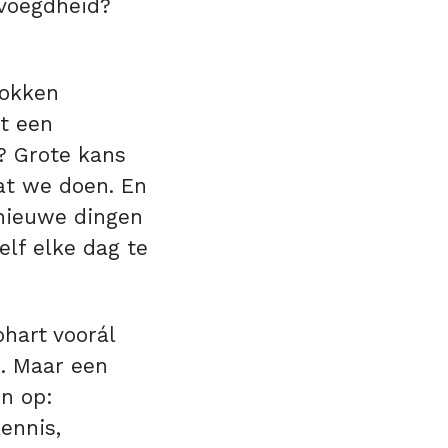
evoegdheid?
rokken
et een
? Grote kans
at we doen. En
nieuwe dingen
lf elke dag te
hart voorál
h. Maar een
en op:
ennis,