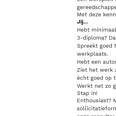
gereedschappe
Met deze kennis
Jij...
Hebt minimaal
3-diploma? Dan
Spreekt goed N
werkplaats.
Hebt een autor
Ziet het werk 
écht goed op t
Werkt net zo g
Stap in!
Enthousiast? M
sollicitatiefo