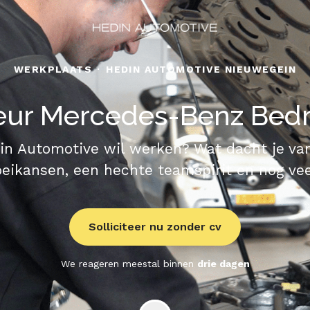
WERKPLAATS
·
HEDIN AUTOMOTIVE NIEUWEGEIN
ur Mercedes-Benz Bedr
n Automotive wil werken? Wat dacht je van 
eikansen, een hechte teamspirit en nog ve
Solliciteer nu zonder cv
We reageren meestal binnen
drie dagen