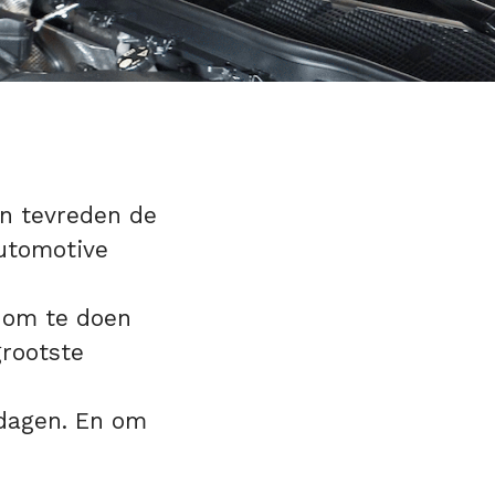
en tevreden de
Automotive
n om te doen
grootste
 dagen. En om