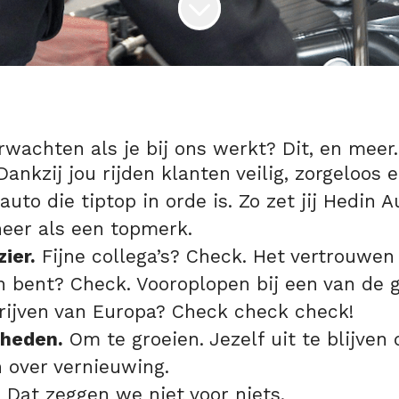
rwachten als je bij ons werkt? Dit, en meer.
ankzij jou rijden klanten veilig, zorgeloos 
auto die tiptop in orde is. Zo zet jij Hedin 
neer als een topmerk.
ier.
Fijne collega’s? Check. Het vertrouwe
n bent? Check. Vooroplopen bij een van de 
rijven van Europa? Check check check!
kheden.
Om te groeien. Jezelf uit te blijven
 over vernieuwing.
.
Dat zeggen we niet voor niets.