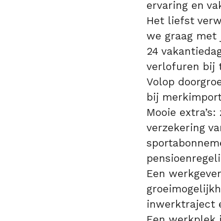
ervaring en va
Het liefst ver
we graag met j
24 vakantiedag
verlofuren bij 
Volop doorgroe
bij merkimport
Mooie extra’s:
verzekering va
sportabonnemen
pensioenregeli
Een werkgever 
groeimogelijkh
inwerktraject 
Een werkplek 