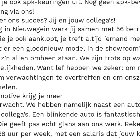
 je ook apk-keuringen uit. Nog geen apk-b
ng via ons!
r ons succes? Jij en jouw collega’s!
ng in Nieuwegein werk jij samen met 56 bet
wie je ook aanklopt, je treft altijd iemand m
at er een gloednieuw model in de showroom
z’n allen omheen staan. We zijn trots op w
elijkheden. Want lef hebben we zeker: om 
m verwachtingen te overtreffen en om onsze
kelen.
motive krijg je meer
erwacht. We hebben namelijk naast een auto
 collega’s. Een blinkende auto is fantastisc
 Die geeft pas echt glans aan ons werk. Rek
8 uur per week, met een salaris dat jouw k