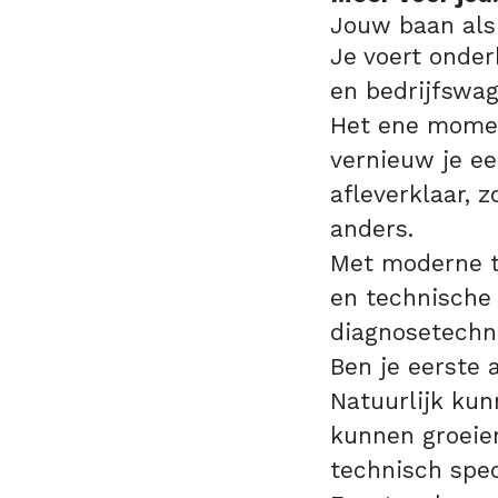
Jouw baan als
Je voert onder
en bedrijfswa
Het ene momen
vernieuw je ee
afleverklaar, z
anders.
Met moderne te
en technische 
diagnosetechn
Ben je eerste 
Natuurlijk ku
kunnen groeien
technisch spec