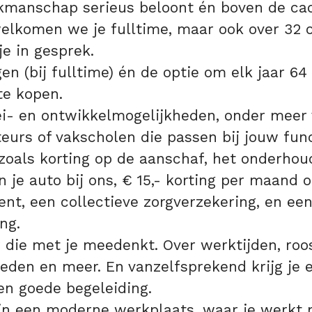
kmanschap serieus beloont én boven de cao
welkomen we je fulltime, maar ook over 32 
e in gesprek.
en (bij fulltime) én de optie om elk jaar 64
te kopen.
i- en ontwikkelmogelijkheden, onder meer 
eurs of vakscholen die passen bij jouw func
 zoals korting op de aanschaf, het onderhou
n je auto bij ons, € 15,- korting per maand o
t, een collectieve zorgverzekering, en ee
ng.
die met je meedenkt. Over werktijden, roos
eden en meer. En vanzelfsprekend krijg je e
en goede begeleiding.
in een moderne werkplaats, waar je werkt