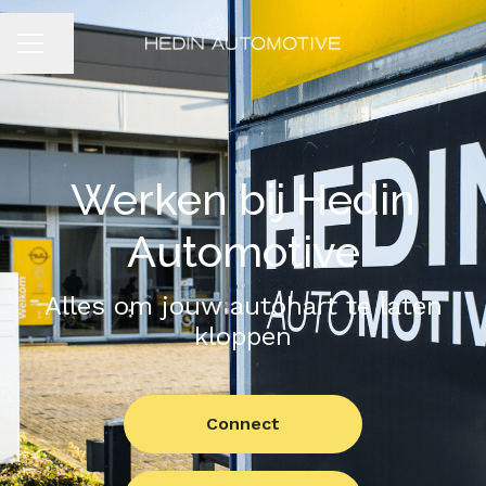
Pagina delen
CARRIÈREMENU
Werken bij Hedin
Automotive
Alles om jouw autohart te laten
kloppen
Connect