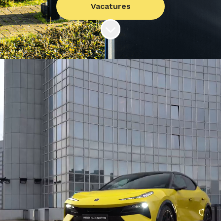
Vacatures
Naar content scrollen
Wij zoeken mensen die durven denken
én doen, met dezelfde passie voor
auto’s als wij. Zoek je een baan die
jouw liefde voor techniek, service en
vakmanschap versterkt én je elke dag
inspireert? Bij Hedin Automotive krijg
je meer dan alleen werk: meer
uitdaging, meer aandacht voor jouw
ontwikkeling en meer plezier in wat je