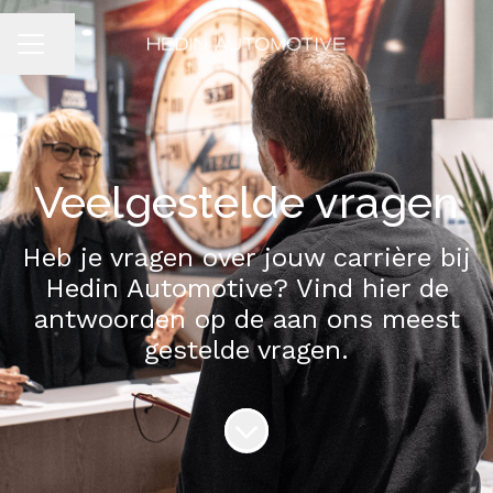
Pagina delen
CARRIÈREMENU
Veelgestelde vragen
Heb je vragen over jouw carrière bij
Hedin Automotive? Vind hier de
antwoorden op de aan ons meest
gestelde vragen.
Naar content scrollen