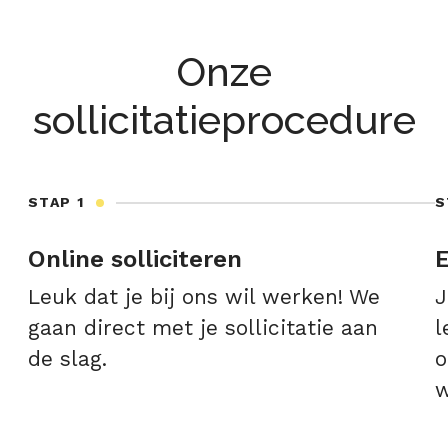
Onze
sollicitatieprocedure
STAP 1
S
Online solliciteren
E
Leuk dat je bij ons wil werken! We
J
gaan direct met je sollicitatie aan
l
de slag.
o
w