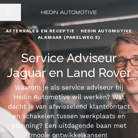
Pagina delen
CARRIÈREMENU
AFTERSALES EN RECEPTIE
·
HEDIN AUTOMOTIVE
ALKMAAR (PARELWEG 5)
Service Adviseur
Jaguar en Land Rover
Waarom je als service adviseur bij
Hedin Automotive wil werken? Wat
dacht je van afwisselend klantcontact
en schakelen tussen werkplaats en
planning? Een uitdagende baan met
mooie ontwikkelkansen!