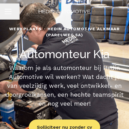
Pagina delen
CARRIÈREMENU
WERKPLAATS
·
HEDIN AUTOMOTIVE ALKMAAR
(PARELWEG 5A)
Automonteur Kia
Waarom je als automonteur bij Hedin
Automotive wil werken? Wat dacht je
van veelzijdig werk, veel ontwikkel- en
doorgroeikansen, een hechte teamspirit
en nog veel meer!
Solliciteer nu zonder cv