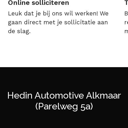
Online solliciteren
T
Leuk dat je bij ons wil werken! We
B
gaan direct met je sollicitatie aan
r
de slag.
m
Hedin Automotive Alkmaar
(Parelweg 5a)