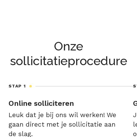
Onze
sollicitatieprocedure
STAP 1
S
Online solliciteren
G
Leuk dat je bij ons wil werken! We
J
gaan direct met je sollicitatie aan
l
de slag.
o