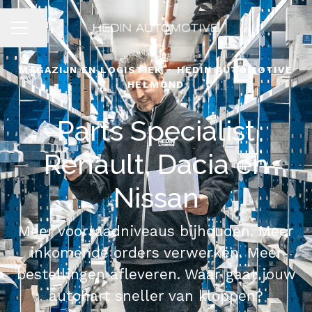
Pagina delen
CARRIÈREMENU
MAGAZIJN EN LOGISTIEK
·
HEDIN AUTOMOTIVE
HELMOND
Parts Specialist
Renault, Dacia en
Nissan
Meer voorraadniveaus bijhouden. Meer
inkomende orders verwerken. Meer
bestellingen afleveren. Waar gaat jouw
autohart sneller van kloppen?