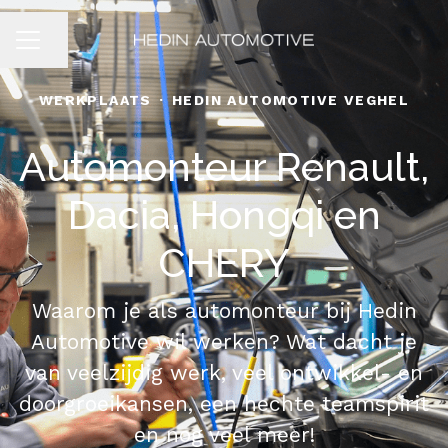
Pagina delen
CARRIÈREMENU
WERKPLAATS
·
HEDIN AUTOMOTIVE VEGHEL
Automonteur Renault,
Dacia, Hongqi en
CHERY
Waarom je als automonteur bij Hedin
Automotive wil werken? Wat dacht je
van veelzijdig werk, veel ontwikkel- en
doorgroeikansen, een hechte teamspirit
en nog veel meer!