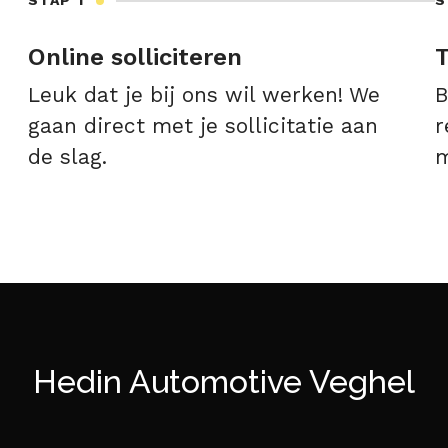
STAP 1
S
Online solliciteren
T
Leuk dat je bij ons wil werken! We
B
gaan direct met je sollicitatie aan
r
de slag.
m
Hedin Automotive Veghel