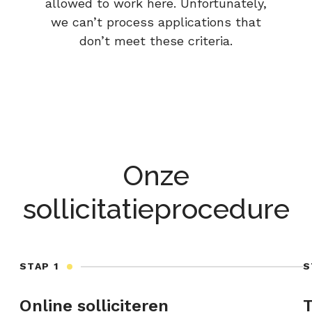
allowed to work here. Unfortunately,
we can’t process applications that
don’t meet these criteria.
Onze
sollicitatieprocedure
STAP 1
S
Online solliciteren
T