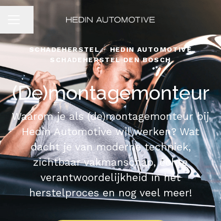
Pagina delen
CARRIÈREMENU
SCHADEHERSTEL
·
HEDIN AUTOMOTIVE
SCHADEHERSTEL DEN BOSCH
(De)montagemonteur
Waarom je als (de)montagemonteur bij
Hedin Automotive wil werken? Wat
dacht je van moderne techniek,
zichtbaar vakmanschap, échte
verantwoordelijkheid in het
herstelproces en nog veel meer!