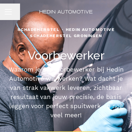
Pagina delen
CARRIÈREMENU
SCHADEHERSTEL
·
HEDIN AUTOMOTIVE
SCHADEHERSTEL GRONINGEN
Voorbewerker
Waarom je als voorbewerker bij Hedin
Automotive wil werken? Wat dacht je
van strak vakwerk leveren, zichtbaar
resultaat van jouw precisie, de basis
leggen voor perfect spuitwerk en nog
veel meer!