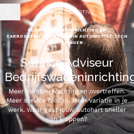
Pagina delen
CARRIÈREMENU
BEDRIJFSWAGENINRICHTING EN
CARROSSERIEBOUW
·
HEDIN AUTOMOTIVE TECH
WATERINGEN
Service Adviseur
Bedrijfswageninrichtin
Meer klantverwachtingen overtreffen.
Meer service bieden. Meer variatie in je
werk. Waar gaat jouw autohart sneller
van kloppen?