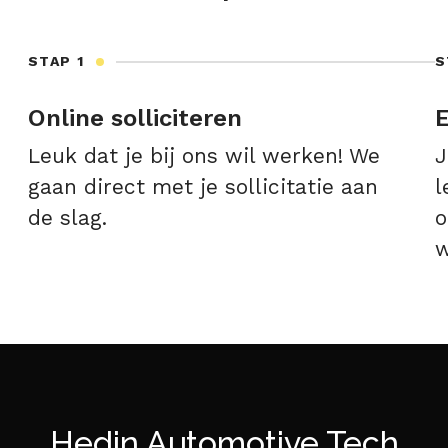
STAP 1
S
Online solliciteren
E
Leuk dat je bij ons wil werken! We
J
gaan direct met je sollicitatie aan
l
de slag.
o
w
Hedin Automotive Tech