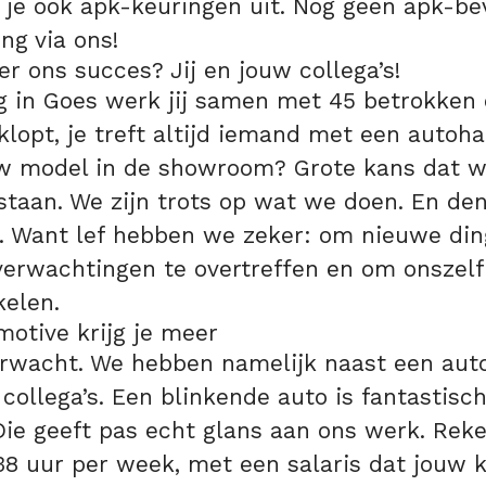
 je ook apk-keuringen uit. Nog geen apk-b
ng via ons!
r ons succes? Jij en jouw collega’s!
g in Goes werk jij samen met 45 betrokken co
klopt, je treft altijd iemand met een autoha
w model in de showroom? Grote kans dat w
taan. We zijn trots op wat we doen. En de
. Want lef hebben we zeker: om nieuwe din
erwachtingen te overtreffen en om onszelf
kelen.
motive krijg je meer
erwacht. We hebben namelijk naast een auto
 collega’s. Een blinkende auto is fantastisc
 Die geeft pas echt glans aan ons werk. Rek
8 uur per week, met een salaris dat jouw k