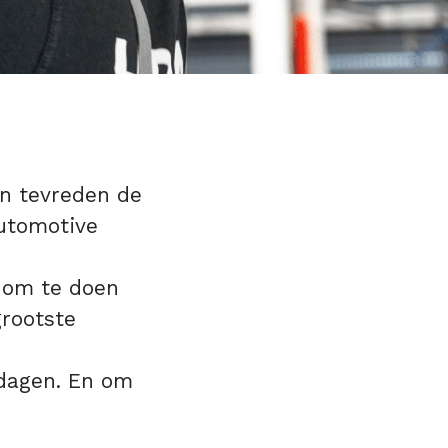
en tevreden de
Automotive
n om te doen
grootste
 dagen. En om