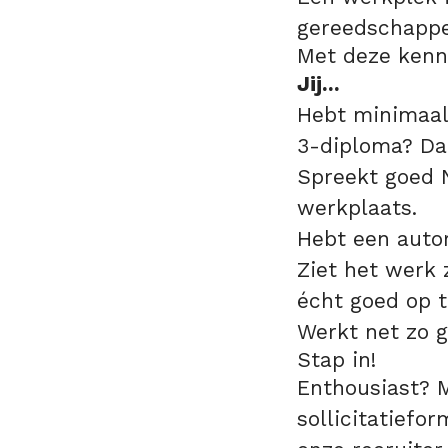
gereedschappe
Met deze kennis
Jij...
Hebt minimaal
3-diploma? Dan
Spreekt goed N
werkplaats.
Hebt een autor
Ziet het werk 
écht goed op t
Werkt net zo g
Stap in!
Enthousiast? M
sollicitatiefo