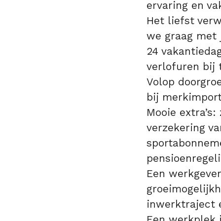
ervaring en va
Het liefst ver
we graag met j
24 vakantiedag
verlofuren bij 
Volop doorgroe
bij merkimport
Mooie extra’s:
verzekering va
sportabonnemen
pensioenregeli
Een werkgever 
groeimogelijkh
inwerktraject 
Een werkplek 