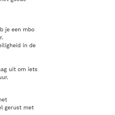
eb je een mbo
r.
iligheid in de
aag uit om iets
uur.
het
el gerust met