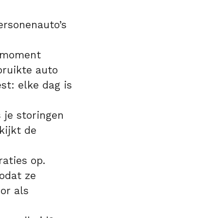
ersonenauto’s
e moment
bruikte auto
st: elke dag is
 je storingen
kijkt de
aties op.
odat ze
or als