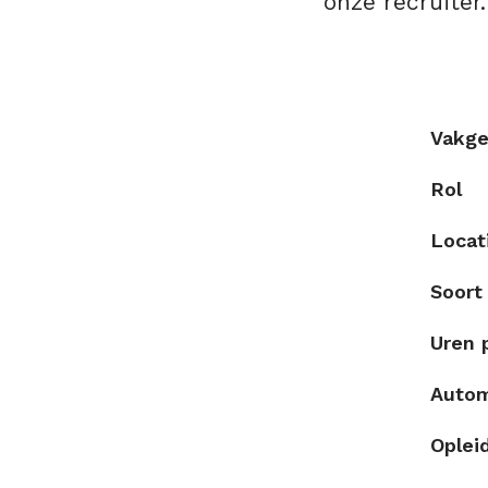
onze recruiter.
Vakge
Rol
Locat
Soort
Uren 
Auto
Oplei