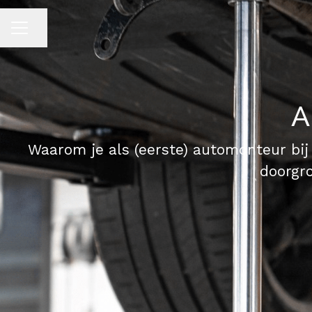
Pagina delen
CARRIÈREMENU
A
Waarom je als (eerste) automonteur bij
doorgro