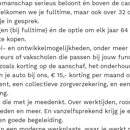
kmanschap serieus beloont én boven de cao
welkomen we je fulltime, maar ook over 32 
e in gesprek.
en (bij fulltime) én de optie om elk jaar 64
te kopen.
i- en ontwikkelmogelijkheden, onder meer 
eurs of vakscholen die passen bij jouw func
 zoals korting op de aanschaf, het onderhou
n je auto bij ons, € 15,- korting per maand o
t, een collectieve zorgverzekering, en ee
ng.
die met je meedenkt. Over werktijden, roos
eden en meer. En vanzelfsprekend krijg je e
en goede begeleiding.
in een moderne werkplaats, waar je werkt