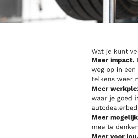
Wat je kunt ve
Meer impact.
D
weg op in een 
telkens weer 
Meer werkplez
waar je goed i
autodealerbed
Meer mogelij
mee te denken
Meer voor jou