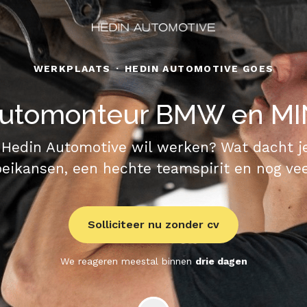
WERKPLAATS
·
HEDIN AUTOMOTIVE GOES
utomonteur BMW en MI
 Hedin Automotive wil werken? Wat dacht je 
eikansen, een hechte teamspirit en nog ve
Solliciteer nu zonder cv
We reageren meestal binnen
drie dagen