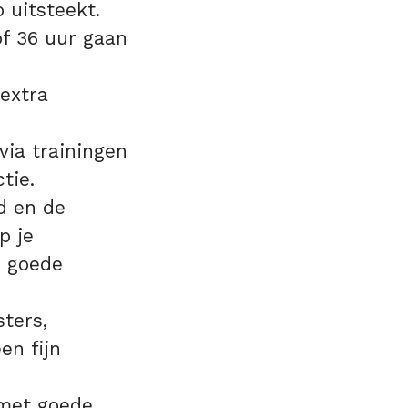
 uitsteekt.
of 36 uur gaan
 extra
via trainingen
tie.
d en de
p je
n goede
ters,
en fijn
 met goede