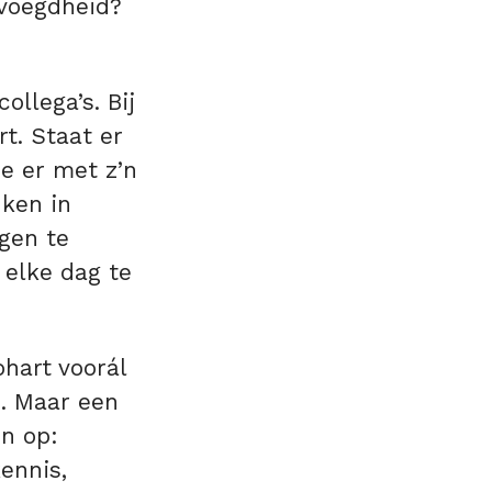
evoegdheid?
llega’s. Bij
rt. Staat er
e er met z’n
nken in
gen te
 elke dag te
hart voorál
h. Maar een
en op:
ennis,