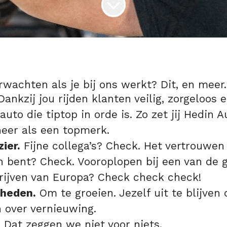
rwachten als je bij ons werkt? Dit, en meer.
ankzij jou rijden klanten veilig, zorgeloos 
auto die tiptop in orde is. Zo zet jij Hedin 
neer als een topmerk.
ier.
Fijne collega’s? Check. Het vertrouwe
n bent? Check. Vooroplopen bij een van de 
rijven van Europa? Check check check!
kheden.
Om te groeien. Jezelf uit te blijven
 over vernieuwing.
.
Dat zeggen we niet voor niets.